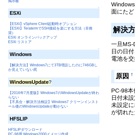
掲示板
Wind
↑
面にたど
ESXi
【ESXi】vSphere Client起動時オプション
解決
【ESXi】TeratermでSSH接続を楽にする方法（非推
奨）
ESXi オンラインバックアップ
ESXi リストア
一旦MS
↑
日の日付
Windows
電池を交
【解決方法】Windows7にて3TB増設したのに746GBし
か見えていない罠
†
原因
↑
WindowsUpdate
?
PC-9
【2016年7月度版】Windows7のWindowsUpdateが終わ
日付未設
らない
【不具合・解決方法検証】Windows7 クリーンインスト
未設定に
ール後のWindowsUpdateが動かない
が切れた
↑
HFSLIP
HFSLIPダウンロード
PC-98用 Windows2000イメージ作成