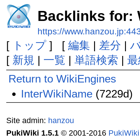
Backlinks for:
https://www.hanzou.jp:44
[
トップ
] [
編集
|
差分
|
[
新規
|
一覧
|
単語検索
|
最
Return to WikiEngines
InterWikiName
(7229d)
Site admin:
hanzou
PukiWiki 1.5.1
© 2001-2016
PukiWik