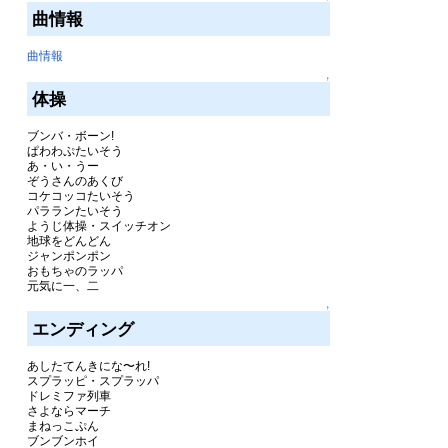
曲情報
曲情報
↑
体操
ブンバ・ボーン!
ぱわわぷたいそう
あ・い・うー
ぞうさんのあくび
コケコッコたいそう
パラランたいそう
ようじ体操・スイッチオン
地球をどんどん
ジャンポンポン
おもちゃのラッパ
元気に一、二
↑
エンディング
あしたてんきにな〜れ!
スプラッピ・スプラッパ
ドレミファ列車
さよならマーチ
まねっこぷん
ブンブンホイ