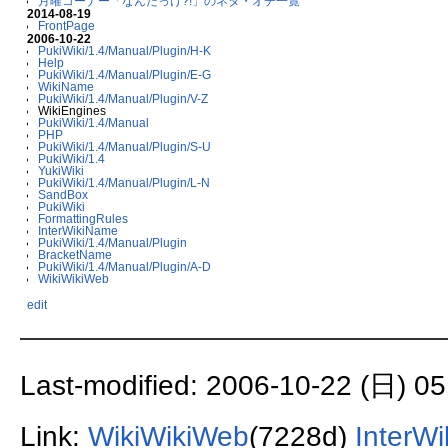
月曜コーナー「なんだっけ?!」のネタ・オチ一覧
2014-08-19
FrontPage
2006-10-22
PukiWiki/1.4/Manual/Plugin/H-K
Help
PukiWiki/1.4/Manual/Plugin/E-G
WikiName
PukiWiki/1.4/Manual/Plugin/V-Z
WikiEngines
PukiWiki/1.4/Manual
PHP
PukiWiki/1.4/Manual/Plugin/S-U
PukiWiki/1.4
YukiWiki
PukiWiki/1.4/Manual/Plugin/L-N
SandBox
PukiWiki
FormattingRules
InterWikiName
PukiWiki/1.4/Manual/Plugin
BracketName
PukiWiki/1.4/Manual/Plugin/A-D
WikiWikiWeb
edit
Last-modified: 2006-10-22 (日) 05
Link:
WikiWikiWeb
(7228d)
InterW