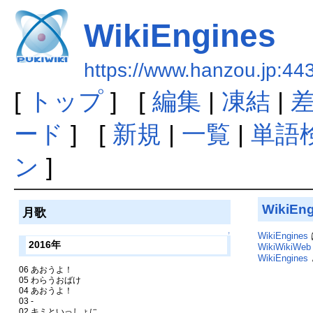
WikiEngines
https://www.hanzou.jp:44
[
トップ
] [
編集
|
凍結
|
ード
] [
新規
|
一覧
|
単語
ン
]
WikiEn
月歌
↑
WikiEngines
2016年
WikiWikiWeb
WikiEngines
06 あおうよ！
05 わらうおばけ
04 あおうよ！
03 -
02 キミといっしょに