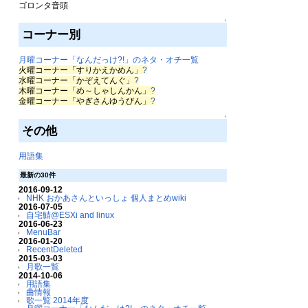
ゴロンタ音頭
↑
コーナー別
月曜コーナー「なんだっけ?!」のネタ・オチ一覧
火曜コーナー「すりかえかめん」
?
水曜コーナー「かぞえてんぐ」
?
木曜コーナー「め～しゃしんかん」
?
金曜コーナー「やぎさんゆうびん」
?
↑
その他
用語集
最新の30件
2016-09-12
NHK おかあさんといっしょ 個人まとめwiki
2016-07-05
自宅鯖@ESXi and linux
2016-06-23
MenuBar
2016-01-20
RecentDeleted
2015-03-03
月歌一覧
2014-10-06
用語集
曲情報
歌一覧 2014年度