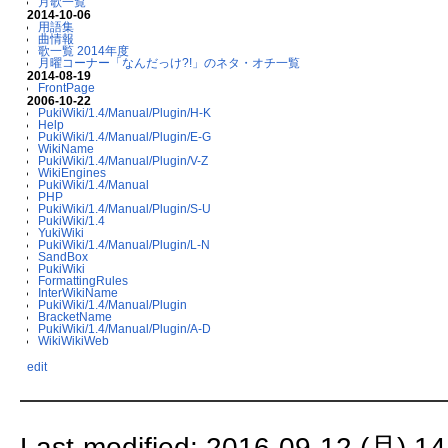
月歌一覧
2014-10-06
用語集
曲情報
歌一覧 2014年度
月曜コーナー「なんだっけ?!」のネタ・オチ一覧
2014-08-19
FrontPage
2006-10-22
PukiWiki/1.4/Manual/Plugin/H-K
Help
PukiWiki/1.4/Manual/Plugin/E-G
WikiName
PukiWiki/1.4/Manual/Plugin/V-Z
WikiEngines
PukiWiki/1.4/Manual
PHP
PukiWiki/1.4/Manual/Plugin/S-U
PukiWiki/1.4
YukiWiki
PukiWiki/1.4/Manual/Plugin/L-N
SandBox
PukiWiki
FormattingRules
InterWikiName
PukiWiki/1.4/Manual/Plugin
BracketName
PukiWiki/1.4/Manual/Plugin/A-D
WikiWikiWeb
edit
Last-modified: 2016-09-12 (月) 14