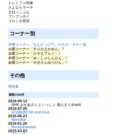
ドレミファ列車
さよならマーチ
まねっこぷん
ブンブンホイ
ゴロンタ音頭
↑
コーナー別
月曜コーナー「なんだっけ?!」のネタ・オチ一覧
火曜コーナー「すりかえかめん」
?
水曜コーナー「かぞえてんぐ」
?
木曜コーナー「め～しゃしんかん」
?
金曜コーナー「やぎさんゆうびん」
?
↑
その他
用語集
最新の30件
2016-09-12
NHK おかあさんといっしょ 個人まとめwiki
2016-07-05
自宅鯖@ESXi and linux
2016-06-23
MenuBar
2016-01-20
RecentDeleted
2015-03-03