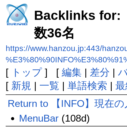
Backlinks f
数36名
https://www.hanzou.jp:443/hanzo
%E3%80%90INFO%E3%80%9
[
トップ
] [
編集
|
差分
|
[
新規
|
一覧
|
単語検索
|
最
Return to 【INFO】現
MenuBar
(108d)