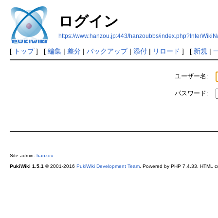
ログイン
https://www.hanzou.jp:443/hanzoubbs/index.php?InterWiki
[
トップ
] [
編集
|
差分
|
バックアップ
|
添付
|
リロード
] [
新規
|
ユーザー名:
パスワード:
Site admin:
hanzou
PukiWiki 1.5.1
© 2001-2016
PukiWiki Development Team
. Powered by PHP 7.4.33. HTML co