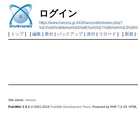
ログイン
https://www.hanzou.jp:443/hanzoubbs/index.php?
%E3%80%90telnet%E6%8E%A5%E7%B6%9A%E3%
[
トップ
] [
編集
|
差分
|
バックアップ
|
添付
|
リロード
] [
新規
|
Site admin:
hanzou
PukiWiki 1.5.1
© 2001-2016
PukiWiki Development Team
. Powered by PHP 7.4.33. HTML c