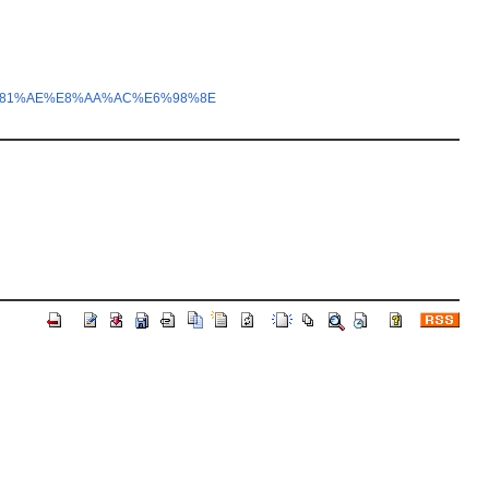
%81%AE%E8%AA%AC%E6%98%8E