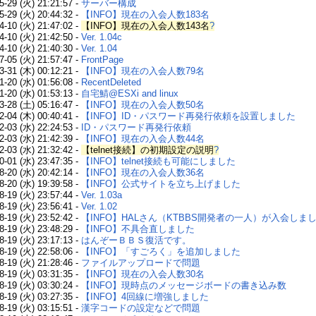
5-29 (火) 21:21:57 -
サーバー構成
5-29 (火) 20:44:32 -
【INFO】現在の入会人数183名
4-10 (火) 21:47:02 -
【INFO】現在の入会人数143名
?
4-10 (火) 21:42:50 -
Ver. 1.04c
4-10 (火) 21:40:30 -
Ver. 1.04
7-05 (火) 21:57:47 -
FrontPage
3-31 (木) 00:12:21 -
【INFO】現在の入会人数79名
1-20 (水) 01:56:08 -
RecentDeleted
1-20 (水) 01:53:13 -
自宅鯖@ESXi and linux
3-28 (土) 05:16:47 -
【INFO】現在の入会人数50名
2-04 (木) 00:40:41 -
【INFO】ID・パスワード再発行依頼を設置しました
2-03 (水) 22:24:53 -
ID・パスワード再発行依頼
2-03 (水) 21:42:39 -
【INFO】現在の入会人数44名
2-03 (水) 21:32:42 -
【telnet接続】の初期設定の説明
?
0-01 (水) 23:47:35 -
【INFO】telnet接続も可能にしました
8-20 (水) 20:42:14 -
【INFO】現在の入会人数36名
8-20 (水) 19:39:58 -
【INFO】公式サイトを立ち上げました
8-19 (火) 23:57:44 -
Ver. 1.03a
8-19 (火) 23:56:41 -
Ver. 1.02
8-19 (火) 23:52:42 -
【INFO】HALさん（KTBBS開発者の一人）が入会しま
8-19 (火) 23:48:29 -
【INFO】不具合直しました
8-19 (火) 23:17:13 -
はんぞーＢＢＳ復活です。
8-19 (火) 22:58:06 -
【INFO】「すごろく」を追加しました
8-19 (火) 21:28:46 -
ファイルアップロードで問題
8-19 (火) 03:31:35 -
【INFO】現在の入会人数30名
8-19 (火) 03:30:24 -
【INFO】現時点のメッセージボードの書き込み数
8-19 (火) 03:27:35 -
【INFO】4回線に増強しました
8-19 (火) 03:15:51 -
漢字コードの設定などで問題