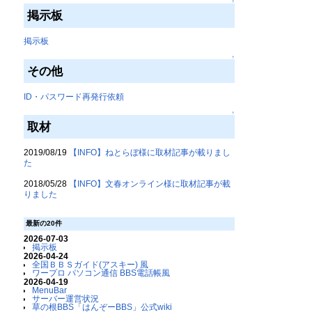
↑
掲示板
掲示板
↑
その他
ID・パスワード再発行依頼
↑
取材
2019/08/19
【INFO】ねとらぼ様に取材記事が載りまし
た
2018/05/28
【INFO】文春オンライン様に取材記事が載
りました
最新の20件
2026-07-03
掲示板
2026-04-24
全国ＢＢＳガイド(アスキー) 風
ワープロ パソコン通信 BBS電話帳風
2026-04-19
MenuBar
サーバー運営状況
草の根BBS「はんぞーBBS」公式wiki