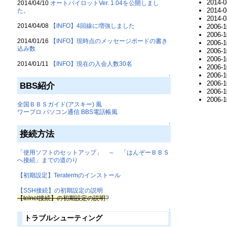
2014-0
2014/04/10
オートパイロットVer. 1.04を公開しまし
2014-0
た。
2014-0
2014/04/08
【INFO】4回線に増強しました
2006-1
2006-1
2014/01/16
【INFO】現時点のメッセージボードの書き
2006-1
込み数
2006-1
2006-1
2014/01/11
【INFO】現在の入会人数30名
2006-1
2006-1
↑
2006-1
BBS紹介
2006-1
2006-1
全国ＢＢＳガイド(アスキー) 風
ワープロ パソコン通信 BBS電話帳風
↑
接続方法
「使用ソフトのセットアップ」 ～ 「はんぞーＢＢＳ
へ接続」までの道のり
【初期設定】Teratermのインストール
【SSH接続】の初期設定の説明
【telnet接続】の初期設定の説明
?
↑
トラブルシューティング