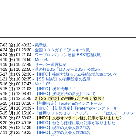
7-03 (金) 10:40:32 -
掲示板
4-24 (金) 01:23:30 -
全国ＢＢＳガイド(アスキー) 風
4-24 (金) 01:21:04 -
ワープロ パソコン通信 BBS電話帳風
4-19 (日) 19:24:50 -
MenuBar
4-19 (日) 18:27:45 -
サーバー運営状況
4-19 (日) 18:22:50 -
草の根BBS「はんぞーBBS」公式wiki
5-17 (土) 09:32:30 -
【INFO】接続方法(モデム接続)の追加について
1-21 (火) 10:02:35 -
【SSH接続】の初期設定の説明
5-16 (火) 00:17:47 -
Ver. 1.05
5-15 (月) 13:21:03 -
【INFO】祝10周年！！
5-15 (月) 13:08:41 -
【INFO】接続方法の変更について
5-15 (月) 12:51:45 -
2【SSH接続】の初期設定の説明/複製
?
5-15 (月) 11:07:28 -
【初期設定】Teratermのインストール
5-15 (月) 10:34:39 -
【古い】【初期設定】Teratermのインストール
5-15 (月) 10:15:16 -
「使用ソフトのセットアップ」 ～ 「はんぞーＢＢＳ
8-20 (火) 03:50:03 -
【INFO】文春オンライン様に記事が載りました
?
8-20 (火) 03:49:16 -
【INFO】ねとらぼ様に取材記事が載りました
8-20 (火) 03:47:39 -
【INFO】現在の入会人数271名
7-11 (木) 23:49:23 -
【INFO】現在の入会人数261名