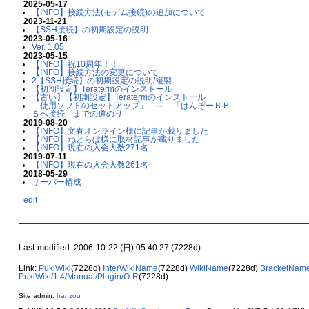
2025-05-17
【INFO】接続方法(モデム接続)の追加について
2023-11-21
【SSH接続】の初期設定の説明
2023-05-16
Ver. 1.05
2023-05-15
【INFO】祝10周年！！
【INFO】接続方法の変更について
2【SSH接続】の初期設定の説明/複製
【初期設定】Teratermのインストール
【古い】【初期設定】Teratermのインストール
「使用ソフトのセットアップ」 ～ 「はんぞーＢＢ
Ｓへ接続」までの道のり
2019-08-20
【INFO】文春オンライン様に記事が載りました
【INFO】ねとらぼ様に取材記事が載りました
【INFO】現在の入会人数271名
2019-07-11
【INFO】現在の入会人数261名
2018-05-29
サーバー構成
edit
Last-modified: 2006-10-22 (日) 05:40:27 (7228d)
Link:
PukiWiki
(7228d)
InterWikiName
(7228d)
WikiName
(7228d)
BracketNam
PukiWiki/1.4/Manual/Plugin/O-R
(7228d)
Site admin:
hanzou