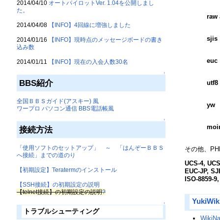
2014/04/10
オートパイロットVer. 1.04を公開しまし
た。
raw 
2014/04/08
【INFO】4回線に増強しました
sjis
2014/01/16
【INFO】現時点のメッセージボードの書き
込み数
euc
2014/01/11
【INFO】現在の入会人数30名
↑
BBS紹介
utf8
全国ＢＢＳガイド(アスキー) 風
yw
ワープロ パソコン通信 BBS電話帳風
↑
moi
接続方法
「使用ソフトのセットアップ」 ～ 「はんぞーＢＢＳ
その他、PH
へ接続」までの道のり
UCS-4, UCS
【初期設定】Teratermのインストール
EUC-JP, SJI
ISO-8859-9,
【SSH接続】の初期設定の説明
【telnet接続】の初期設定の説明
?
YukiWik
↑
トラブルシューティング
WikiN