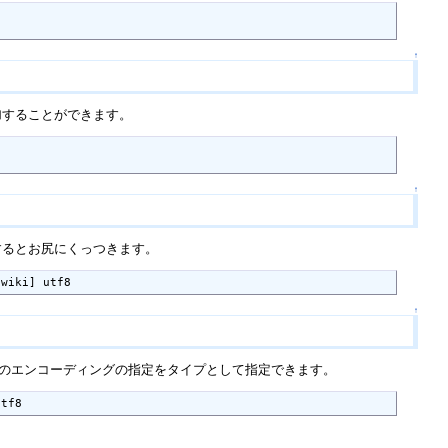
↑
加することができます。
↑
するとお尻にくっつきます。
iwiki] utf8
↑
合のエンコーディングの指定をタイプとして指定できます。
utf8