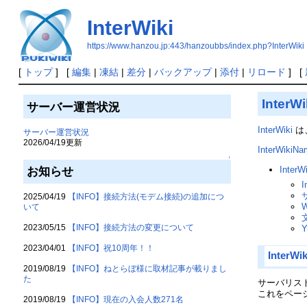
InterWiki
https://www.hanzou.jp:443/hanzoubbs/index.php?InterWiki
[
トップ
] [
編集
|
凍結
|
差分
|
バックアップ
|
添付
|
リロード
] [
InterWi
サーバー運営状況
InterWiki
は
サーバー運営状況
2026/04/19更新
InterWikiN
↑
InterW
お知らせ
2025/04/19
【INFO】接続方法(モデム接続)の追加につ
いて
2023/05/15
【INFO】接続方法の変更について
2023/04/01
【INFO】祝10周年！！
InterWik
2019/08/19
【INFO】ねとらぼ様に取材記事が載りまし
た
サーバリスト
これをペー
2019/08/19
【INFO】現在の入会人数271名