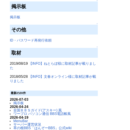
↑
掲示板
掲示板
↑
その他
ID・パスワード再発行依頼
↑
取材
2019/08/19
【INFO】ねとらぼ様に取材記事が載りまし
た
2018/05/28
【INFO】文春オンライン様に取材記事が載
りました
最新の20件
2026-07-03
掲示板
2026-04-24
全国ＢＢＳガイド(アスキー) 風
ワープロ パソコン通信 BBS電話帳風
2026-04-19
MenuBar
サーバー運営状況
草の根BBS「はんぞーBBS」公式wiki