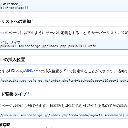
WikiName]]

iki:FrontPage]]
†
ーリストへの追加
ame
のページに以下のようにサーバの定義をすることで サーバーリストに追
ーバ名] タイプ

/pukiwiki.sourceforge.jp/index.php pukiwiki] utf8
†
me
の挿入位置
するURLへの
WikiName
の挿入位置を $1 で指定することができます。省略
//pukiwiki.sourceforge.jp/index.php?cmd=backup&page=$1&age=1 puk
†
ード変換タイプ
のページ以外にも飛ばせます。日本語をURLに含む可能性もあるのでその場
//pukiwiki.sourceforge.jp/index.php?cmd=read&page=$1 somewhere] 
 省略時