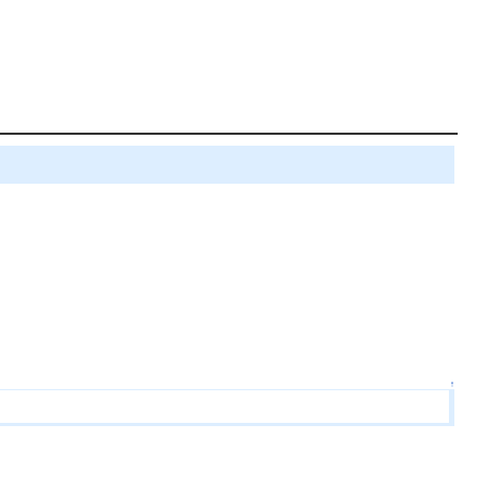
↑
。
。