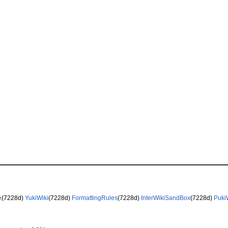
e
(7228d)
YukiWiki
(7228d)
FormattingRules
(7228d)
InterWikiSandBox
(7228d)
Puki