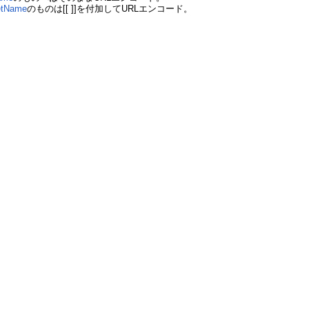
etName
のものは[[ ]]を付加してURLエンコード。