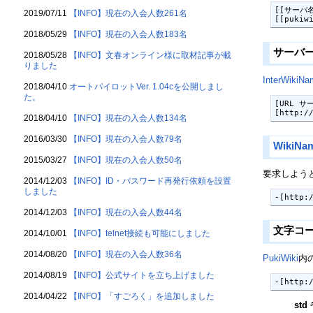
[[サーバ名:
2019/07/11
【INFO】現在の入会人数261名
[[pukiw
2018/05/29
【INFO】現在の入会人数183名
サーバ
2018/05/28
【INFO】文春オンライン様に取材記事が載
りました
InterWikiN
2018/04/10
オートパイロットVer. 1.04cを公開しまし
た。
[URL サ
[http:/
2018/04/10
【INFO】現在の入会人数134名
2016/03/30
【INFO】現在の入会人数79名
WikiNa
2015/03/27
【INFO】現在の入会人数50名
要求しようと
2014/12/03
【INFO】ID・パスワード再発行依頼を設置
しました
-[http:
2014/12/03
【INFO】現在の入会人数44名
文字コ
2014/10/01
【INFO】telnet接続も可能にしました
2014/08/20
【INFO】現在の入会人数36名
PukiWiki
内
2014/08/19
【INFO】公式サイトを立ち上げました
-[http:
2014/04/22
【INFO】「すごろく」を追加しました
std