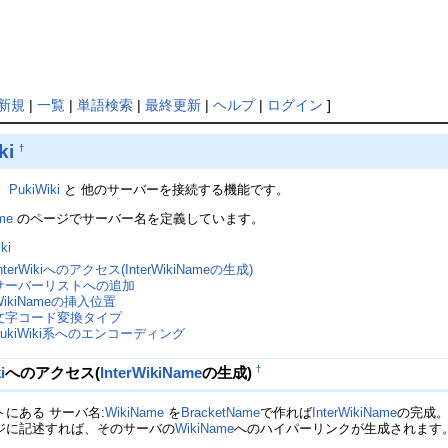
新規
|
一覧
|
単語検索
|
最終更新
|
ヘルプ
|
ログイン
]
ki
†
、
PukiWiki
と 他のサーバーを接続する機能です。
ame
のページでサーバー名を定義しています。
iki
InterWikiへのアクセス(InterWikiNameの生成)
サーバーリストへの追加
WikiNameの挿入位置
文字コード変換タイプ
YukiWiki系へのエンコーディング
†
i
へのアクセス(
InterWikiName
の生成)
にある サーバ名:
WikiName
を
BracketName
で作れば
InterWikiName
の完成
ジに記述すれば、そのサーバの
WikiName
へのハイパーリンクが生成されます