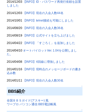
2014/12/03
【INFO】ID・パスワード再発行依頼を設置
しました
2014/12/03
【INFO】現在の入会人数44名
2014/10/01
【INFO】telnet接続も可能にしました
2014/08/20
【INFO】現在の入会人数36名
2014/08/19
【INFO】公式サイトを立ち上げました
2014/04/22
【INFO】「すごろく」を追加しました
2014/04/10
オートパイロットVer. 1.04を公開しまし
た。
2014/04/08
【INFO】4回線に増強しました
2014/01/16
【INFO】現時点のメッセージボードの書き
込み数
2014/01/11
【INFO】現在の入会人数30名
↑
BBS紹介
全国ＢＢＳガイド(アスキー) 風
ワープロ パソコン通信 BBS電話帳風
↑