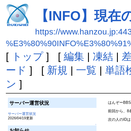
【INFO】現在
https://www.hanzou.jp:44
%E3%80%90INFO%E3%80%9
[
トップ
] [
編集
|
凍結
|
ード
] [
新規
|
一覧
|
単語
ン
]
サーバー運営状況
はんぞーBB
前回から、8
サーバー運営状況
2026/04/19更新
次の人のIDは
↑
お知らせ