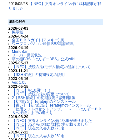
2018/05/28
【INFO】文春オンライン様に取材記事が載
りました
最新の20件
2026-07-03
掲示板
2026-04-24
全国ＢＢＳガイド(アスキー) 風
ワープロ パソコン通信 BBS電話帳風
2026-04-19
MenuBar
サーバー運営状況
草の根BBS「はんぞーBBS」公式wiki
2025-05-17
【INFO】接続方法(モデム接続)の追加について
2023-11-21
【SSH接続】の初期設定の説明
2023-05-16
Ver. 1.05
2023-05-15
【INFO】祝10周年！！
【INFO】接続方法の変更について
2【SSH接続】の初期設定の説明/複製
【初期設定】Teratermのインストール
【古い】【初期設定】Teratermのインストール
「使用ソフトのセットアップ」 ～ 「はんぞーＢＢ
Ｓへ接続」までの道のり
2019-08-20
【INFO】文春オンライン様に記事が載りました
【INFO】ねとらぼ様に取材記事が載りました
【INFO】現在の入会人数271名
2019-07-11
【INFO】現在の入会人数261名
2018-05-29