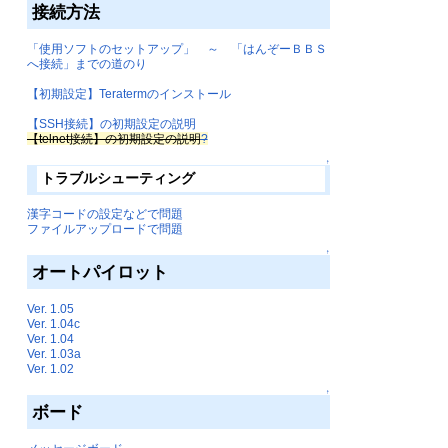
接続方法
「使用ソフトのセットアップ」 ～ 「はんぞーＢＢＳ
へ接続」までの道のり
【初期設定】Teratermのインストール
【SSH接続】の初期設定の説明
【telnet接続】の初期設定の説明
?
↑
トラブルシューティング
漢字コードの設定などで問題
ファイルアップロードで問題
↑
オートパイロット
Ver. 1.05
Ver. 1.04c
Ver. 1.04
Ver. 1.03a
Ver. 1.02
↑
ボード