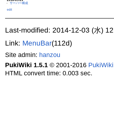
サーバー構成
edit
Last-modified: 2014-12-03 (水) 12
Link:
MenuBar
(112d)
Site admin:
hanzou
PukiWiki 1.5.1
© 2001-2016
PukiWik
HTML convert time: 0.003 sec.