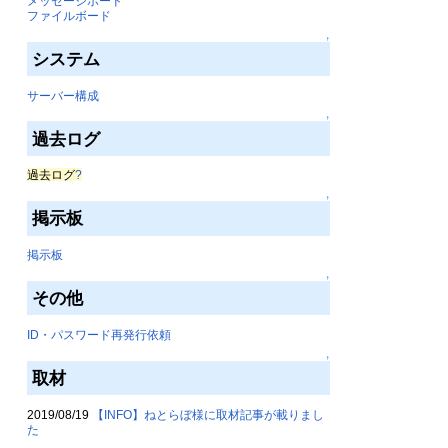
メッセージボード
ファイルボード
↑
システム
サーバー構成
↑
過去ログ
過去ログ
?
↑
掲示板
掲示板
↑
その他
ID・パスワード再発行依頼
↑
取材
2019/08/19
【INFO】ねとらぼ様に取材記事が載りまし
た